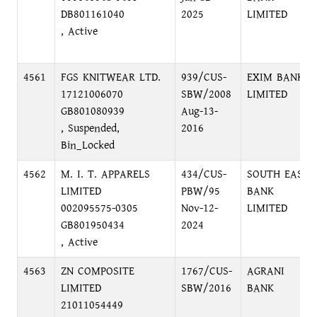
DB801161040
2025
LIMITED
, Active
4561
FGS KNITWEAR LTD.
939/CUS-
EXIM BANK
17121006070
SBW/2008
LIMITED
GB801080939
Aug-13-
, Suspended,
2016
Bin_Locked
4562
M. I. T. APPARELS
434/CUS-
SOUTH EAST
LIMITED
PBW/95
BANK
002095575-0305
Nov-12-
LIMITED
GB801950434
2024
, Active
4563
ZN COMPOSITE
1767/CUS-
AGRANI
LIMITED
SBW/2016
BANK
21011054449