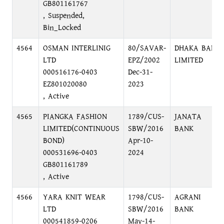
GB801161767
, Suspended,
Bin_Locked
4564
OSMAN INTERLINIG
80/SAVAR-
DHAKA BANK
LTD
EPZ/2002
LIMITED
000516176-0403
Dec-31-
EZ801020080
2023
, Active
4565
PIANGKA FASHION
1789/CUS-
JANATA
LIMITED(CONTINUOUS
SBW/2016
BANK
BOND)
Apr-10-
000531696-0403
2024
GB801161789
, Active
4566
YARA KNIT WEAR
1798/CUS-
AGRANI
LTD
SBW/2016
BANK
000541859-0206
May-14-