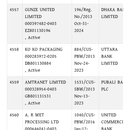
4557
GUNZE UNITED
196/Reg.
DHAKA BANK
LIMITED
No./2013
LIMITED
000397482-0403
Oct-31-
EZ801130196
2024
, Active
4558
KO KO PACKAGING
884/CUS-
UTTARA
000283972-0205
PBW/2013
BANK
DB801130884
Nov-24-
LIMITED
, Active
2023
4559
AMTRANET LIMITED
1531/CUS-
PUBALI BANK
000328954-0403
SBW/2013
PLC
GB801131531
Nov-13-
, Active
2023
4560
A. R WET
1040/CUS-
UNITED
PROCESSING LTD
PBW/2016
COMMERCIAL
000646041-0403
Jan-12-
BANK