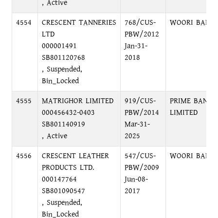
, Active
4554
CRESCENT TANNERIES
768/CUS-
WOORI BANK
LTD
PBW/2012
000001491
Jan-31-
SB801120768
2018
, Suspended,
Bin_Locked
4555
MATRIGHOR LIMITED
919/CUS-
PRIME BANK
000456432-0403
PBW/2014
LIMITED
SB801140919
Mar-31-
, Active
2025
4556
CRESCENT LEATHER
547/CUS-
WOORI BANK
PRODUCTS LTD.
PBW/2009
000147764
Jun-08-
SB801090547
2017
, Suspended,
Bin_Locked