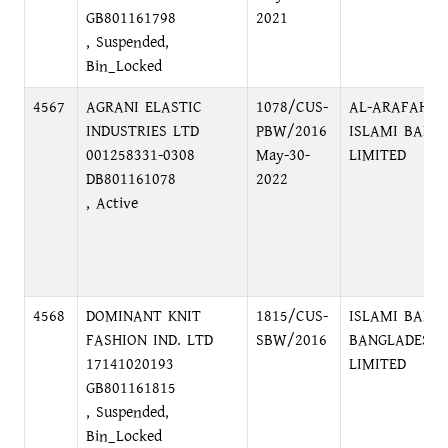
GB801161798
2021
, Suspended,
Bin_Locked
4567
AGRANI ELASTIC
1078/CUS-
AL-ARAFAH
INDUSTRIES LTD
PBW/2016
ISLAMI BANK
001258331-0308
May-30-
LIMITED
DB801161078
2022
, Active
4568
DOMINANT KNIT
1815/CUS-
ISLAMI BANK
FASHION IND. LTD
SBW/2016
BANGLADESH
17141020193
LIMITED
GB801161815
, Suspended,
Bin_Locked