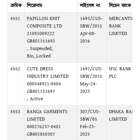
ক্রমিক
শিরোনাম
লাইসেন্স নং
লিয়েন ব্যাংক
4551
PAPILLON KNIT
1693/CUS-
MERCANTILE
COMPOSITE LTD
SBW/2015
BANK
21091009222
Apr-08-
LIMITED
GB801151693
2016
, Suspended,
Bin_Locked
4552
CUTE DRESS
1697/CUS-
IFIC BANK
INDUSTRY LIMITED
SBW/2015
PLC
000548921-0404
May-24-
GB801151697
2023
, Active
4553
BANGA GARMENTS
307/CUS-
DHAKA BANK
LIMITED
SBW/85
LIMITED
000276237-0401
Feb-23-
GB801850307
2025