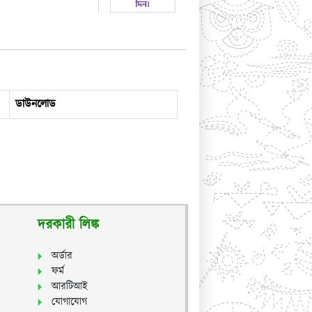
ডাউনলোড
দরকারী লিঙ্ক
অর্ডার
ফর্ম
আরটিআই
যোগাযোগ