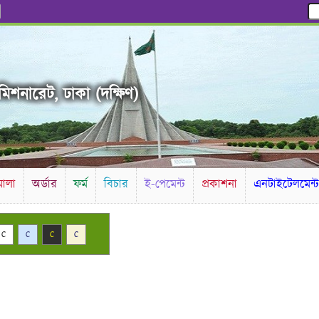
িশনারেট, ঢাকা (দক্ষিণ)
ালা
অর্ডার
ফর্ম
বিচার
ই-পেমেন্ট
প্রকাশনা
এনটাইটেলমেন্
C
C
C
C