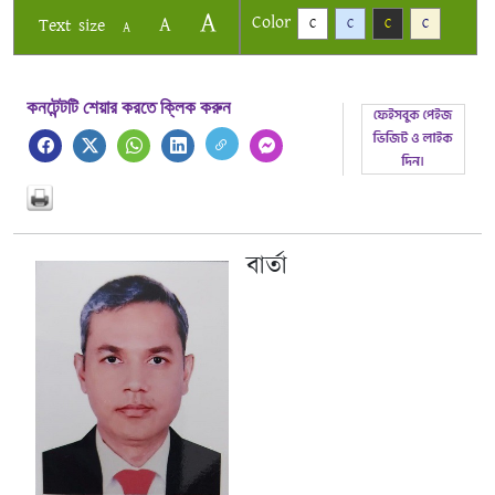
A
Color
A
Text size
C
C
C
C
A
কনটেন্টটি শেয়ার করতে ক্লিক করুন
বার্তা