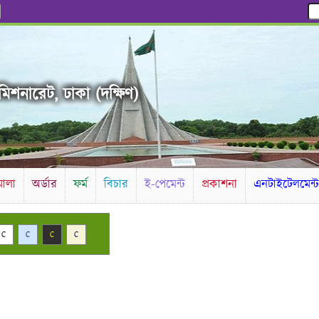
িশনারেট, ঢাকা (দক্ষিণ)
ালা
অর্ডার
ফর্ম
বিচার
ই-পেমেন্ট
প্রকাশনা
এনটাইটেলমেন্
C
C
C
C